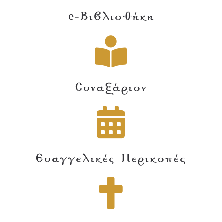
e-Βιβλιοθήκη
Συναξάριον
Ευαγγελικές Περικοπές