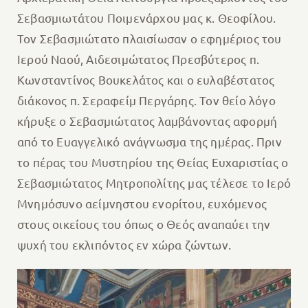
Σεβασμιωτάτου Ποιμενάρχου μας κ. Θεοφίλου.
Τον Σεβασμιώτατο πλαισίωσαν ο εφημέριος του
Ιερού Ναού, Αιδεσιμώτατος Πρεσβύτερος π.
Κωνσταντίνος Βουκελάτος και ο ευλαβέστατος
διάκονος π. Σεραφείμ Περγάρης. Τον θείο λόγο
κήρυξε ο Σεβασμιώτατος λαμβάνοντας αφορμή
από το Ευαγγελικό ανάγνωσμα της ημέρας. Πριν
το πέρας του Μυστηρίου της Θείας Ευχαριστίας ο
Σεβασμιώτατος Μητροπολίτης μας τέλεσε το Ιερό
Μνημόσυνο αείμνηστου ενορίτου, ευχόμενος
στους οικείους του όπως ο Θεός αναπαύει την
ψυχή του εκλιπόντος εν χώρα ζώντων.