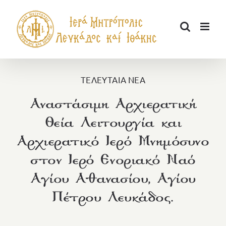
Μετάβαση
στο
περιεχόμενο
ΤΕΛΕΥΤΑΙΑ ΝΕΑ
Αναστάσιμη Αρχιερατική
Θεία Λειτουργία και
Αρχιερατικό Ιερό Μνημόσυνο
στον Ιερό Ενοριακό Ναό
Αγίου Αθανασίου, Αγίου
Πέτρου Λευκάδος.