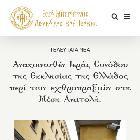
Μετάβαση
στο
περιεχόμενο
ΤΕΛΕΥΤΑΙΑ ΝΕΑ
Ανακοινωθέν Ιεράς Συνόδου
της Εκκλησίας της Ελλάδος
περί των εχθροπραξιών στη
Μέση Ανατολή.