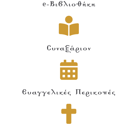
e-Βιβλιοθήκη
Συναξάριον
Ευαγγελικές Περικοπές