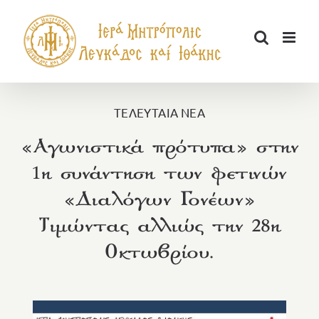
Μετάβαση
στο
περιεχόμενο
ΤΕΛΕΥΤΑΙΑ ΝΕΑ
«Αγωνιστικά πρότυπα» στην
1η συνάντηση των φετινών
«Διαλόγων Γονέων»
Τιμώντας αλλιώς την 28η
Οκτωβρίου.