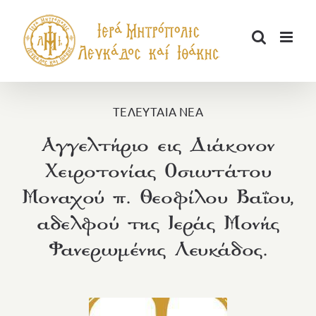
Μετάβαση
στο
περιεχόμενο
ΤΕΛΕΥΤΑΙΑ ΝΕΑ
Αγγελτήριο εις Διάκονον
Χειροτονίας Οσιωτάτου
Μοναχού π. Θεοφίλου Βαΐου,
αδελφού της Ιεράς Μονής
Φανερωμένης Λευκάδος.