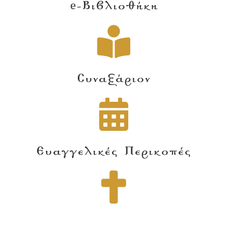
e-Βιβλιοθήκη
Συναξάριον
Ευαγγελικές Περικοπές