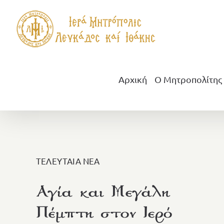
Μετάβαση
στο
περιεχόμενο
Αρχική
Ο Μητροπολίτης
ΤΕΛΕΥΤΑΙΑ ΝΕΑ
Αγία και Μεγάλη
Πέμπτη στον Ιερό