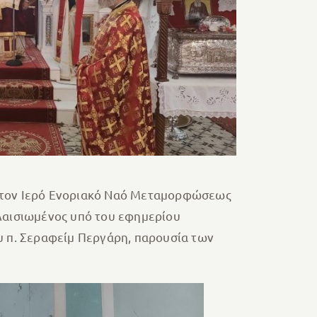
 στον Ιερό Ενοριακό Ναό Μεταμορφώσεως
πλαισιωμένος υπό του εφημερίου
 π. Σεραφείμ Περγάρη, παρουσία των