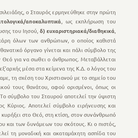
σιλειάδης, ο Σταυρός ερμηνεύθηκε στην πρώτη
, ως εκπλήρωση του
ατολογικά/αποκαλυπτικά
ωσης του Ιησού,
,
δ)
ευχαριστηριακά/διαθηκικά
 χάρη όλων των ανθρώπων, ο οποίος καθιστά
θανατικό όργανο γίνεται και πάλι σύμβολο της
ον Θεό για να σωθει ο άνθρωπος. Μεταβάλλεται
ξ’αρχής μέσα στα κείμενα της Κ.Δ. ο λόγος του
με, τη σχέση του Χριστιανού με το σημείο του
ικού τους θανάτου, αφού ορισμένοι, όπως οι
 Το σύμβολο του Σταυρού αποτελεί την ύψιστη
ς Κύριος. Αποτελεί σύμβολο ειρήνευσης και
κυρήξει στο Θεό, στη κτίση, στον συνάνθρωπό
ου και των δυνάμεων του σκότους. Κι ο πιστός,
τελεί τη μοναδική και ακαταμάχητη ασπίδα του