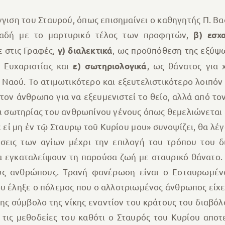
γιση του Σταυρού, όπως επισημαίνει ο καθηγητής Π. Βα
λαδή με το μαρτυρικό τέλος των προφητών,
β)
εσχ
 στις Γραφές,
, ως προϋπόθεση της εξύψ
γ)
διαλεκτικά
 Ευχαριστίας και
, ως θάνατος για
ε)
σωτηριολογικά
 Ναού. Το ατιμωτικότερο και εξευτελιστικότερο λοιπόν 
ό τον άνθρωπο για να εξευμενιστεί το θείο, αλλά από τ
ι σωτηρίας του ανθρωπίνου γένους όπως θεμελιώνεται ε
εἰ μη ἐν τῷ Σταυρῳ τοῦ Κυρίου μου» συνοψίζει, θα λέγα
σεις των αγίων μέχρι την επιλογή του τρόπου του δ
α εγκαταλείψουν τη παρούσα ζωή με σταυρικό θάνατο.
υς ανθρώπους. Τρανή φανέρωση είναι ο Εσταυρωμένο
υ έληξε ο πόλεμος που ο αλλοτριωμένος άνθρωπος είχε 
ίσης σύμβολο της νίκης εναντίον του κράτους του διαβόλ
ι τις μεθοδείες του καθότι ο Σταυρός του Κυρίου απο