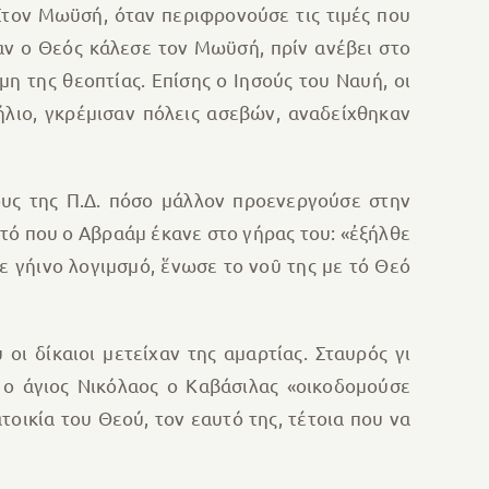
Στον Μωϋσή, όταν περιφρονούσε τις τιμές που
αν ο Θεός κάλεσε τον Μωϋσή, πρίν ανέβει στο
 της θεοπτίας. Επίσης ο Ιησούς του Ναυή, οι
λιο, γκρέμισαν πόλεις ασεβών, αναδείχθηκαν
ους της Π.Δ. πόσο μάλλον προενεργούσε στην
υτό που ο Αβραάμ έκανε στο γήρας του: «ἐξήλθε
ε γήινο λογιμσμό, ἕνωσε το νοῦ της με τό Θεό
οι δίκαιοι μετείχαν της αμαρτίας. Σταυρός γι
 ο άγιος Νικόλαος ο Καβάσιλας «οικοδομούσε
οικία του Θεού, τον εαυτό της, τέτοια που να