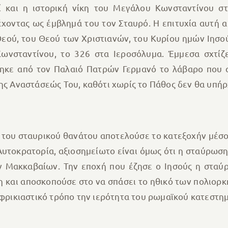
εί και η ιστορική νίκη του Μεγάλου Κωνσταντίνου 
έχοντας ως έμβλημά του τον Σταυρό. Η επιτυχία αυτή 
εού, του Θεού των Χριστιανών, του Κυρίου ημών Ιησού
ωνσταντίνου, το 326 στα Ιεροσόλυμα. Έμμεσα σχτίζε
κε από τον Παλαιό Πατρών Γερμανό το λάβαρο που α
της Αναστάσεώς Του, καθότι χωρίς το Πάθος δεν θα υπή
 του σταυρικού θανάτου αποτελούσε το κατεξοχήν μέσο
Αυτοκρατορία, αξιοσημείωτο είναι όμως ότι η σταύρωση
ν Μακκαβαίων. Την εποχή που έζησε ο Ιησούς η στα
 και αποσκοπούσε στο να σπάσει το ηθικό των πολιορκ
 φρικιαστικό τρόπο την ιερότητα του ρωμαϊκού κατεστη