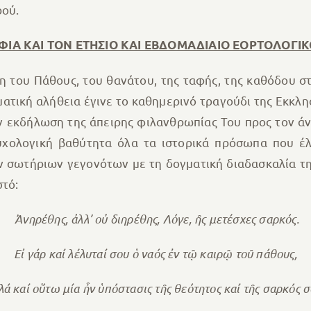
ρού.
ΦΙΑ ΚΑΙ ΤΟΝ ΕΤΗΣΙΟ ΚΑΙ ΕΒΔΟΜΑΔΙΑΙΟ ΕΟΡΤΟΛΟΓΙ
η του Πάθους, του θανάτου, της ταφής, της καθόδου σ
ατική αλήθεια έγινε το καθημερινό τραγούδι της Εκκλησ
ην εκδήλωση της άπειρης φιλανθρωπίας Του προς τον ά
χολογική βαθύτητα όλα τα ιστορικά πρόσωπα που έ
ν σωτήριων γεγονότων με τη δογματική διαδασκαλία τη
στό:
Ἀνηρέθης, ἀλλ’ οὐ διηρέθης, Λόγε, ῆς μετέσχες σαρκός.
Εἰ γάρ καί λέλυταί σου ὁ ναός ἐν τῷ καιρῷ τοῦ πάθους,
λά καί οὕτω μία ἦν ὑπόστασις τῆς θεότητος καί τῆς σαρκός σ