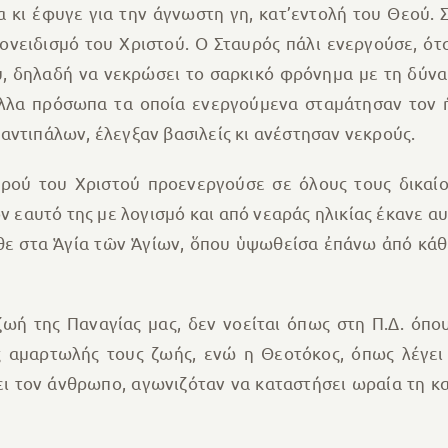
α κι έφυγε για την άγνωστη γη, κατ’εντολή του Θεού. 
ονειδισμό του Χριστού. Ο Σταυρός πάλι ενεργούσε, ότ
, δηλαδή να νεκρώσει το σαρκικό φρόνημα με τη δύναμη
 άλλα πρόσωπα τα οποία ενεργούμενα σταμάτησαν τον ή
αντιπάλων, έλεγξαν βασιλείς κι ανέστησαν νεκρούς.
υρού του Χριστού προενεργούσε σε όλους τους δικαί
ν εαυτό της με λογισμό και από νεαράς ηλικίας έκανε α
ῆλθε στα Ἁγία τῶν Ἁγίων, ὅπου ὑψωθείσα ἐπάνω ἀπό κάθ
ή της Παναγίας μας, δεν νοείται όπως στη Π.Δ. όπου 
 αμαρτωλής τους ζωής, ενώ η Θεοτόκος, όπως λέγει
 τον άνθρωπο, αγωνιζόταν να καταστήσει ωραία τη κατ