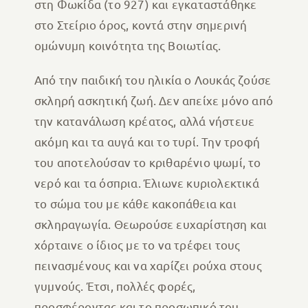
στη Φωκίδα (το 927) και εγκαταστάθηκε
στο Στείριο όρος, κοντά στην σημερινή
ομώνυμη κοινότητα της Βοιωτίας.
Από την παιδική του ηλικία ο Λουκάς ζούσε
σκληρή ασκητική ζωή. Δεν απείχε μόνο από
την κατανάλωση κρέατος, αλλά νήστευε
ακόμη και τα αυγά και το τυρί. Την τροφή
του αποτελούσαν το κριθαρένιο ψωμί, το
νερό και τα όσπρια. Έλιωνε κυριολεκτικά
το σώμα του με κάθε κακοπάθεια και
σκληραγωγία. Θεωρούσε ευχαρίστηση και
χόρταινε ο ίδιος με το να τρέφει τους
πεινασμένους και να χαρίζει ρούχα στους
γυμνούς. Έτσι, πολλές φορές,
προσφέροντας και το προσωπικό του