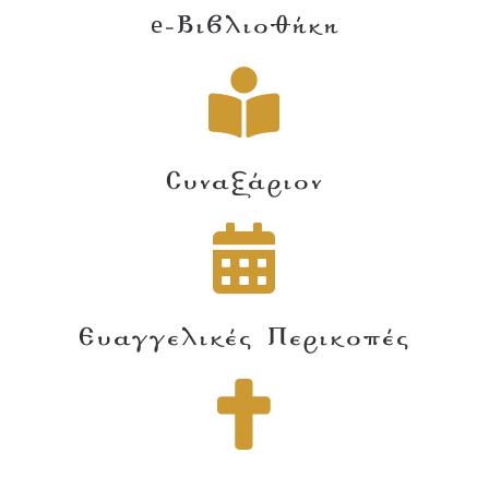
e-Βιβλιοθήκη
Συναξάριον
Ευαγγελικές Περικοπές