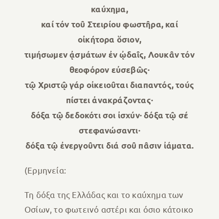
καύχημα,
καί τόν τοῦ Στειρίου φωστῆρα, καί
οἰκήτορα ὅσιον,
τιμήσωμεν ᾀσμάτων ἐν ᾠδαῖς, Λουκᾶν τόν
θεοφόρον εὐσεβῶς·
τῷ Χριστῷ γάρ οἰκειοῦται διαπαντός, τούς
πίστει ἀνακράζοντας·
δόξα τῷ δεδοκότι σοι ἰσχύν· δόξα τῷ σέ
στεφανώσαντι·
δόξα τῷ ἐνεργοῦντι διά σοῦ πᾶσιν ἰάματα.
(Ερμηνεία:
Τη δόξα της Ελλάδας και το καύχημα των
Οσίων, το φωτεινό αστέρι και όσιο κάτοικο