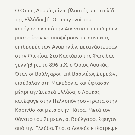
Ο Όσιος Λουκάς είναι βλαστός και στολίδι
της Ελλάδος[I]. Oι προγονοί του
κατάγονταν από την Αίγινα και, επειδή δεν
μπορούσαν να υποφέρουν τις συνεχείς
επιδρομές των Αγαρηνών, μετανάστευσαν
στην Φωκίδα. Στο Καστόριο της Φωκίδας
γεννήθηκε το 896 μ.Χ. ο Όσιος Λουκάς.
Όταν οι Βούλγαροι, επί Βασιλέως Συμεών,
εισέβαλαν στη Μακεδονία και έφτασαν
μέχρι την Στερεά Ελλάδα, ο Λουκάς
κατέφυγε στην Πελλοπόνησο -πρώτα στην
Κόρινθο και μετά στην Πάτρα. Μετά τον
θάνατο του Συμεών, οι Βούλγαροι έφυγαν
από την Ελλάδα. Έτσι ο Λουκάς επέστρεψε