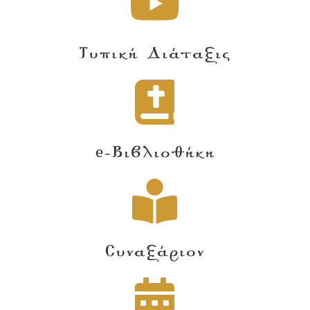
Τυπική Διάταξις
e-Βιβλιοθήκη
Συναξάριον