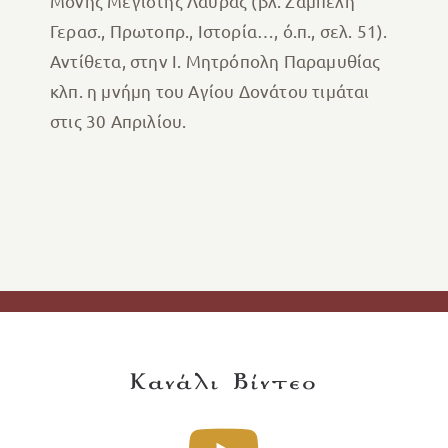
Μονής Μεγίστης Λαύρας (βλ. Ζαμπέλη
Γερασ., Πρωτοπρ., Ιστορία…, ό.π., σελ. 51).
Αντίθετα, στην Ι. Μητρόπολη Παραμυθίας
κλπ. η μνήμη του Αγίου Δονάτου τιμάται
στις 30 Απριλίου.
Κανάλι Βίντεο