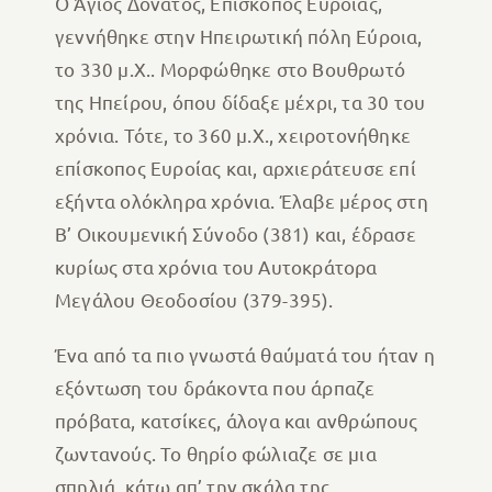
Ο Άγιος Δονάτος, Επίσκοπος Ευροίας,
γεννήθηκε στην Ηπειρωτική πόλη Εύροια,
το 330 μ.Χ.. Μορφώθηκε στο Βουθρωτό
της Ηπείρου, όπου δίδαξε μέχρι, τα 30 του
χρόνια. Τότε, το 360 μ.Χ., χειροτονήθηκε
επίσκοπος Ευροίας και, αρχιεράτευσε επί
εξήντα ολόκληρα χρόνια. Έλαβε μέρος στη
Β’ Οικουμενική Σύνοδο (381) και, έδρασε
κυρίως στα χρόνια του Αυτοκράτορα
Μεγάλου Θεοδοσίου (379-395).
Ένα από τα πιο γνωστά θαύματά του ήταν η
εξόντωση του δράκοντα που άρπαζε
πρόβατα, κατσίκες, άλογα και ανθρώπους
ζωντανούς. Το θηρίο φώλιαζε σε μια
σπηλιά, κάτω απ’ την σκάλα της