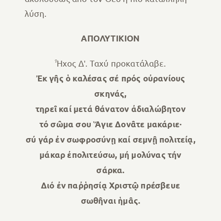
λύση.
ΑΠΟΛΥΤΙΚΙΟΝ
Ἦχος Δʹ. Ταχύ προκατάλαβε.
Ἐκ γῆς ὁ καλέσας σέ πρός οὐρανίους
σκηνάς,
τηρεῖ καί μετά θάνατον ἀδιαλώβητον
τό σῶμα σου Ἅγιε Δονᾶτε μακάριε·
σύ γάρ ἐν σωφροσύνῃ καί σεμνῇ πολιτείᾳ,
μάκαρ ἐπολιτεύσω, μή μολύνας τήν
σάρκα.
Διό ἐν παῤῥησίᾳ Χριστῷ πρέσβευε
σωθῆναι ἡμᾶς.