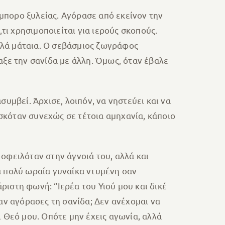
έμπορο ξυλείας. Αγόρασε από εκείνον την
,τι χρησιμοποιείται για ιερούς σκοπούς.
λλά μάταια. Ο σεβάσμιος ζωγράφος
λαξε την σανίδα με άλλη. Όμως, όταν έβαλε
συμβεί. Άρχισε, λοιπόν, να νηστεύει και να
ισκόταν συνεχώς σε τέτοια αμηχανία, κάποιο
 οφειλόταν στην άγνοιά του, αλλά και
α πολύ ωραία γυναίκα ντυμένη σαν
ριστη φωνή: “Ιερέα του Υιού μου και δικέ
ταν αγόρασες τη σανίδα; Δεν ανέχομαι να
 Θεό μου. Οπότε μην έχεις αγωνία, αλλά