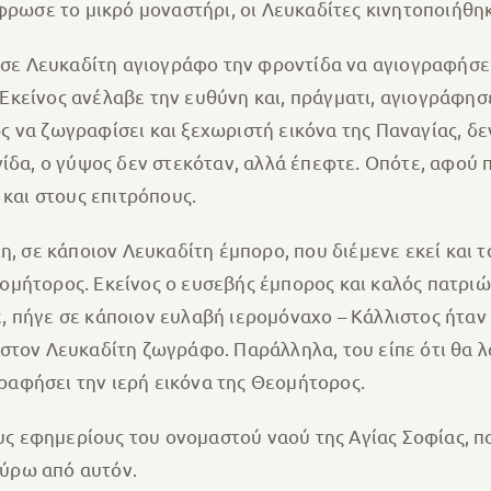
ρωσε το μικρό μοναστήρι, οι Λευκαδίτες κινητοποιήθηκ
ε Λευκαδίτη αγιογράφο την φροντίδα να αγιογραφήσει τι
Εκείνος ανέλαβε την ευθύνη και, πράγματι, αγιογράφησε 
ως να ζωγραφίσει και ξεχωριστή εικόνα της Παναγίας, 
ίδα, ο γύψος δεν στεκόταν, αλλά έπεφτε. Οπότε, αφού
και στους επιτρόπους.
, σε κάποιον Λευκαδίτη έμπορο, που διέμενε εκεί και τ
εομήτορος. Εκείνος ο ευσεβής έμπορος και καλός πατριώ
ε, πήγε σε κάποιον ευλαβή ιερομόναχο – Κάλλιστος ήταν
ί στον Λευκαδίτη ζωγράφο. Παράλληλα, του είπε ότι θα λ
ραφήσει την ιερή εικόνα της Θεομήτορος.
υς εφημερίους του ονομαστού ναού της Αγίας Σοφίας, π
γύρω από αυτόν.