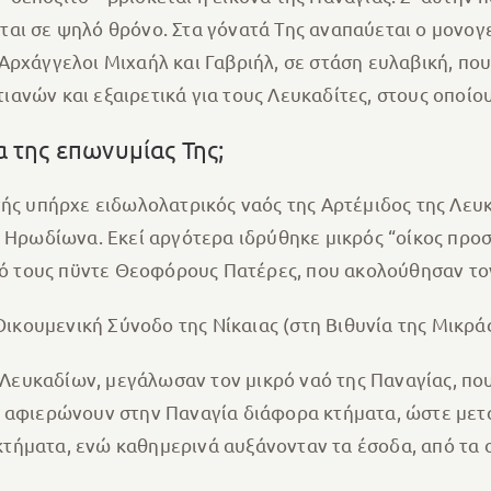
ται σε ψηλό θρόνο. Στα γόνατά Της αναπαύεται ο μονογε
ο Αρχάγγελοι Μιχαήλ και Γαβριήλ, σε στάση ευλαβική, π
ιανών και εξαιρετικά για τους Λευκαδίτες, στους οποίο
α της επωνυμίας Της;
ής υπήρχε ειδωλολατρικός ναός της Αρτέμιδος της Λευ
Ηρωδίωνα. Εκεί αργότερα ιδρύθηκε μικρός “οίκος προσ
πό τους πϋντε Θεοφόρους Πατέρες, που ακολούθησαν το
ικουμενική Σύνοδο της Νίκαιας (στη Βιθυνία της Μικράς
Λευκαδίων, μεγάλωσαν τον μικρό ναό της Παναγίας, που
να αφιερώνουν στην Παναγία διάφορα κτήματα, ώστε μετ
κτήματα, ενώ καθημερινά αυξάνονταν τα έσοδα, από τα ο