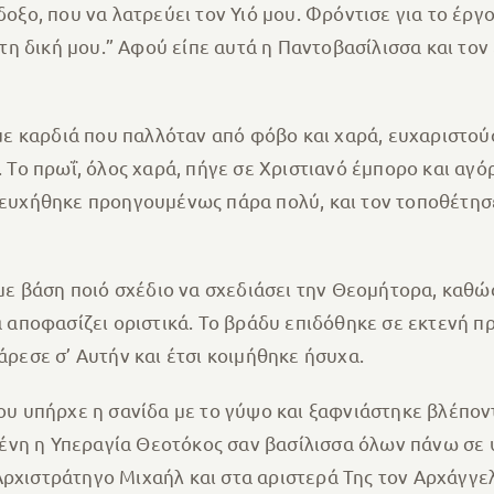
ξο, που να λατρεύει τον Υιό μου. Φρόντισε για το έργο
 τη δική μου.” Αφού είπε αυτά η Παντοβασίλισσα και το
 με καρδιά που παλλόταν από φόβο και χαρά, ευχαριστο
 Το πρωΐ, όλος χαρά, πήγε σε Χριστιανό έμπορο και αγό
σευχήθηκε προηγουμένως πάρα πολύ, και τον τοποθέτησ
με βάση ποιό σχέδιο να σχεδιάσει την Θεομήτορα, καθώς
α αποφασίζει οριστικά. Το βράδυ επιδόθηκε σε εκτενή π
ρεσε σ’ Αυτήν και έτσι κοιμήθηκε ήσυχα.
ου υπήρχε η σανίδα με το γύψο και ξαφνιάστηκε βλέπον
σμένη η Υπεραγία Θεοτόκος σαν βασίλισσα όλων πάνω σε 
 Αρχιστράτηγο Μιχαήλ και στα αριστερά Της τον Αρχάγγε