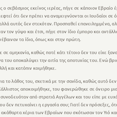
 ο σεβάσμιος εκείνος ιερέας, πήγε σε κάποιον Εβραίο 
εφτεί ότι δεν πρέπει να αναμειγνύονται οι Ιουδαίοι σε ό
, αλλά αυτός δεν στεκόταν. Προσπαθεί επανειλημμένα, α
αν τον γύψο και έτσι, πήγε στον ίδιο έμπορο και αντάλ
νέβαιναν τα ίδια, όπως και στην πρώτη.
ε σε αμηχανία, καθώς ποτέ κάτι τέτοιο δεν του είχε ξανα
α του αποκαλύψει την αιτία της αποτυχίας του. Ενώ βρ
λή και κατόπιν κοιμήθηκε.
ια το λάθος του, σχετικά με την σανίδα, καθώς αυτό δεν
Κάλλιστος αποκοιμήθηκε, του φανερώθηκε σε όνειρο μι
α συνοδευόταν από στρατιά Αγγέλων και του είπε με ευχά
ου δεν πετυχαίνει η εργασία σου; Γιατί δεν πρόσεξες, ό
 ακάθαρτα χέρια των Εβραίων που σκότωσαν τον Υιό και