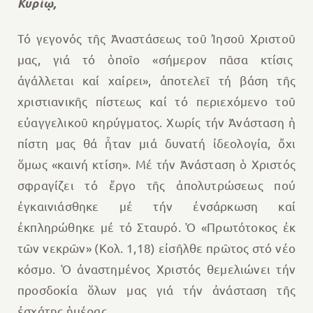
Κυρίῳ,
Τό γεγονός τῆς Ἀναστάσεως τοῦ Ἰησοῦ Χριστοῦ
μας, γιά τό ὁποῖο «σήμερον πᾶσα κτίσις
ἀγάλλεται καί χαίρει», ἀποτελεῖ τή βάση τῆς
χριστιανικῆς πίστεως καί τό περιεχόμενο τοῦ
εὐαγγελικοῦ κηρύγματος. Χωρίς τήν Ἀνάσταση ἡ
πίστη μας θά ἦταν μιά δυνατή ἰδεολογία, ὄχι
ὅμως «καινή κτίση». Μέ τήν Ἀνάσταση ὁ Χριστός
σφραγίζει τό ἔργο τῆς ἀπολυτρώσεως πού
ἐγκαινιάσθηκε μέ τήν ἐνσάρκωση καί
ἐκπληρώθηκε μέ τό Σταυρό. Ὁ «Πρωτότοκος ἐκ
τῶν νεκρῶν» (Κολ. 1,18) εἰσῆλθε πρῶτος στό νέο
κόσμο. Ὁ ἀναστημένος Χριστός θεμελιώνει τήν
προσδοκία ὅλων μας γιά τήν ἀνάσταση τῆς
ἐσχάτης ἡμέρας.