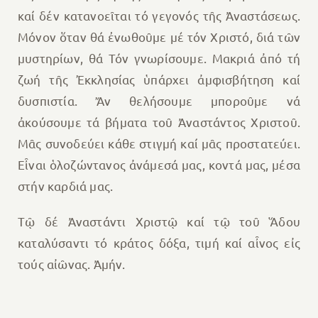
καί δέν κατανοεῖται τό γεγονός τῆς Ἀναστάσεως.
Μόνον ὅταν θά ἐνωθοῦμε μέ τόν Χριστό, διά τῶν
μυστηρίων, θά Τόν γνωρίσουμε. Μακριά ἀπό τή
ζωή τῆς Ἐκκλησίας ὑπάρχει ἀμφισβήτηση καί
δυσπιστία. Ἄν θελήσουμε μποροῦμε νά
ἀκούσουμε τά βήματα τοῦ Ἀναστάντος Χριστοῦ.
Μᾶς συνοδεύει κάθε στιγμή καί μᾶς προστατεύει.
Εἶναι ὁλοζώντανος ἀνάμεσά μας, κοντά μας, μέσα
στήν καρδιά μας.
Τῷ δέ Ἀναστάντι Χριστῷ καί τῷ τοῦ Ἅδου
καταλύσαντι τό κράτος δόξα, τιμή καί αἶνος εἰς
τούς αἰῶνας. Ἀμήν.