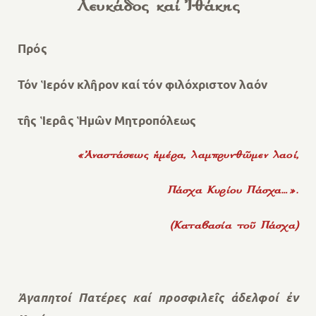
Λευκάδος καί Ἰθάκης
Πρός
Τόν Ἱερόν κλῆρον καί τόν φιλόχριστον λαόν
τῆς Ἱερᾶς Ἡμῶν Μητροπόλεως
«Ἀναστάσεως ἡμέρα, λαμπρυνθῶμεν λαοί,
Πάσχα Κυρίου Πάσχα…».
(Καταβασία τοῦ Πάσχα)
Ἀγαπητοί Πατέρες καί προσφιλεῖς ἀδελφοί ἐν