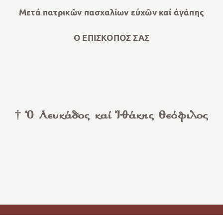
Μετά πατρικῶν πασχαλίων εὐχῶν καί ἀγάπης
Ο ΕΠΙΣΚΟΠΟΣ ΣΑΣ
† Ὁ Λευκάδος καί Ἰθάκης Θεόφιλος