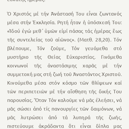
Ὁ Χριστός μέ τήν Ἀνάστασή Του εἶναι ζωντανός
μέσα στήν Ἐκκλησία. Ρητή ἦταν ἡ ὑπόσχεσή Του:
«Ἰδού ἐγώ μεθ΄ ὑμῶν εἰμί πάσας τάς ἡμέρας ἕως
τῆς συντελείας τοῦ αἰῶνος». (Ματθ. 28,20). Τόν
βλέπουμε, Τόν ζοῦμε, Τόν γευόμεθα στό
μυστήριο τῆς Θείας Εὐχαριστίας. Γινόμεθα
κοινωνοί τῆς ἀναστάσιμης χαρᾶς μέ τήν
συμμετοχή μας στή ζωή τοῦ Ἀναστάντος Χριστοῦ.
Κινούμεθα μέσα στόν κόσμο τῶν θλίψεων καί
τῶν περιπετειῶν μέ τήν αἴσθηση τῆς δικής Του
παρουσίας. Ὅταν Τόν καλοῦμε νά μᾶς ἐλεήσει, νά
μᾶς σώσει ἀπό τίς πανουργίες τῶν δαιμόνων, νά
μᾶς λυτρώσει ἀπό τά λυπηρά τῆς ζωῆς,
πιστεύουμε ἀκράδαντα ὅτι εἶναι δίπλα μας