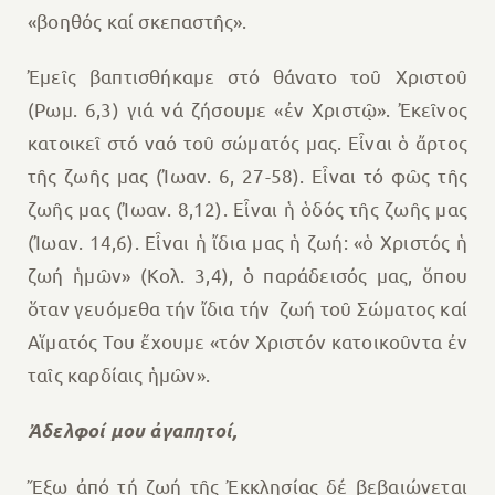
«βοηθός καί σκεπαστῆς».
Ἐμεῖς βαπτισθήκαμε στό θάνατο τοῦ Χριστοῦ
(Ρωμ. 6,3) γιά νά ζήσουμε «ἐν Χριστῷ». Ἐκεῖνος
κατοικεῖ στό ναό τοῦ σώματός μας. Εἶναι ὁ ἄρτος
τῆς ζωῆς μας (Ἰωαν. 6, 27-58). Εἶναι τό φῶς τῆς
ζωῆς μας (Ἰωαν. 8,12). Εἶναι ἡ ὁδός τῆς ζωῆς μας
(Ἰωαν. 14,6). Εἶναι ἡ ἴδια μας ἡ ζωή: «ὁ Χριστός ἡ
ζωή ἡμῶν» (Κολ. 3,4), ὁ παράδεισός μας, ὅπου
ὅταν γευόμεθα τήν ἴδια τήν ζωή τοῦ Σώματος καί
Αἵματός Του ἔχουμε «τόν Χριστόν κατοικοῦντα ἐν
ταῖς καρδίαις ἡμῶν».
Ἀδελφοί μου ἀγαπητοί,
Ἔξω ἀπό τή ζωή τῆς Ἐκκλησίας δέ βεβαιώνεται