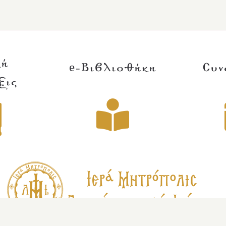
κή
e-Βιβλιοθήκη
Συν
ξις