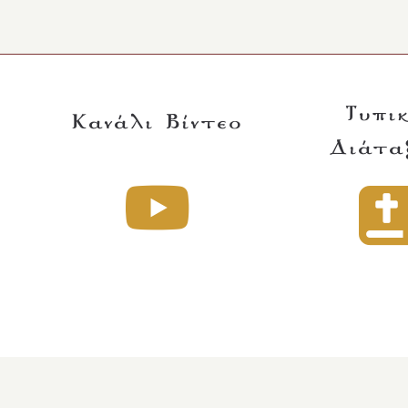
Τυπι
Κανάλι Βίντεο
Διάτα